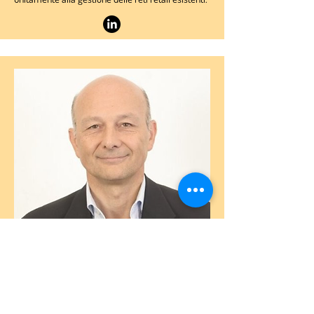
Partner
Mario Cantele
Ingegnere meccanico, ha coordinato e realizzato
progetti di sviluppo industriale, operativi e
strategici. Numerose esperienze in campo