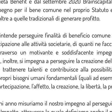
ocietà Benefit e dal settembre 2020 Brainscapit
mpegno per il bene comune nel proprio Statuto 
tre a quelle tradizionali di generare profitto.
, intende perseguire finalità di beneficio comun
ipazione alle attività societarie, di quanti ne facc
 attraverso un motivante e soddisfacente impeg
 inoltre, si impegna a perseguire la creazione dell
 trattenere talenti e contribuisce alla possibil
opri bisogni umani fondamentali (quali ad esempio
tecipazione, l'affetto, la creazione, la libertà, la 
gni anno misuriamo il nostro impegno al perseg
Impatto, attraverso la quale definiamo anche il 