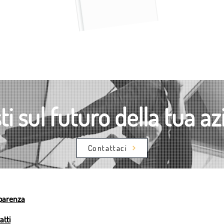
ti sul futuro della tua a
Contattaci
parenza
atti